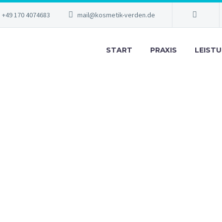
+49 170 4074683
mail@kosmetik-verden.de
START
PRAXIS
LEIST